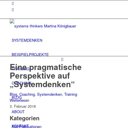
SYSTEMDENKEN
BEISPIELPROJEKTE
Eine pragmatische
TRAINING
Perspektive auf
„Systemdenken“
COACHING
Blog
,
Coaching
,
Systemdenken
,
Training
BLOG
Weiterlesen
3. Februar 2018
ABOUT
Kategorien
KONTAKT
Alle Publikationen