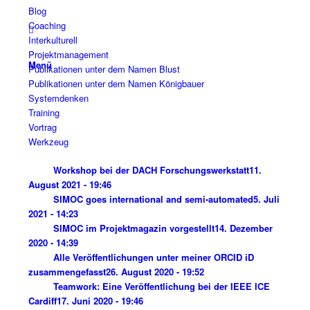
Blog
Coaching
Interkulturell
Projektmanagement
Menü
Publikationen unter dem Namen Blust
Publikationen unter dem Namen Königbauer
Systemdenken
Training
Vortrag
Werkzeug
Workshop bei der DACH Forschungswerkstatt
11.
August 2021 - 19:46
SIMOC goes international and semi-automated
5. Juli
2021 - 14:23
SIMOC im Projektmagazin vorgestellt
14. Dezember
2020 - 14:39
Alle Veröffentlichungen unter meiner ORCID iD
zusammengefasst
26. August 2020 - 19:52
Teamwork: Eine Veröffentlichung bei der IEEE ICE
Cardiff
17. Juni 2020 - 19:46