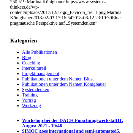
250
519
Martina Königbauer
https://www.systems-
thinkers.de/wp-
content/uploads/2017/12/Logo_Favicon_frei-1.png
Martina
Königbauer
2018-02-03 17:16:54
2018-08-12 23:19:30
Eine
pragmatische Perspektive auf „Systemdenken“
Kategorien
Alle Publikationen
Blog
Coaching
Interkulturell
Projektmanagement
Publikationen unter dem Namen Blust
Publikationen unter dem Namen Königbauer
Systemdenken
Training
Vortrag
Werkzeug
Workshop bei der DACH Forschungswerkstatt
11.
August 2021 - 19:46
SIMOC goes international and semi-automated
5.