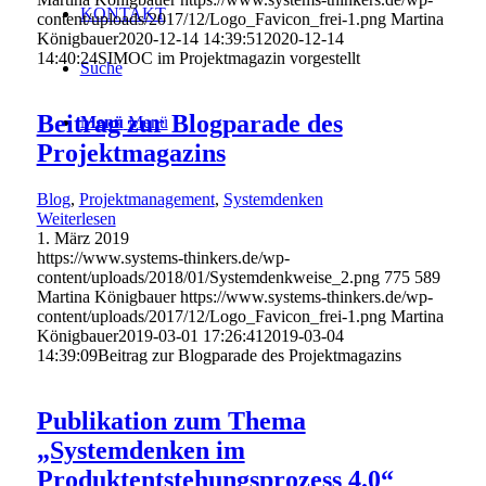
KONTAKT
content/uploads/2017/12/Logo_Favicon_frei-1.png
Martina
Königbauer
2020-12-14 14:39:51
2020-12-14
14:40:24
SIMOC im Projektmagazin vorgestellt
Suche
Beitrag zur Blogparade des
Menü
Menü
Projektmagazins
Blog
,
Projektmanagement
,
Systemdenken
Weiterlesen
1. März 2019
https://www.systems-thinkers.de/wp-
content/uploads/2018/01/Systemdenkweise_2.png
775
589
Martina Königbauer
https://www.systems-thinkers.de/wp-
content/uploads/2017/12/Logo_Favicon_frei-1.png
Martina
Königbauer
2019-03-01 17:26:41
2019-03-04
14:39:09
Beitrag zur Blogparade des Projektmagazins
Publikation zum Thema
„Systemdenken im
Produktentstehungsprozess 4.0“