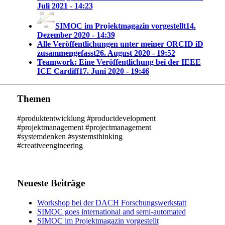
Juli 2021 - 14:23
SIMOC im Projektmagazin vorgestellt
14.
Dezember 2020 - 14:39
Alle Veröffentlichungen unter meiner ORCID iD
zusammengefasst
26. August 2020 - 19:52
Teamwork: Eine Veröffentlichung bei der IEEE
ICE Cardiff
17. Juni 2020 - 19:46
Themen
#produktentwicklung #productdevelopment
#projektmanagement #projectmanagement
#systemdenken #systemsthinking
#creativeengineering
Neueste Beiträge
Workshop bei der DACH Forschungswerkstatt
SIMOC goes international and semi-automated
SIMOC im Projektmagazin vorgestellt