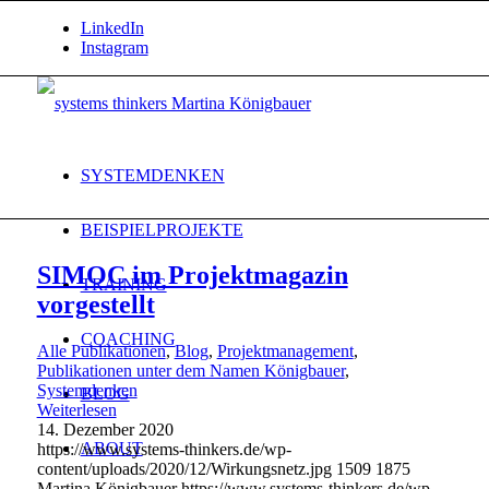
LinkedIn
Instagram
SYSTEMDENKEN
BEISPIELPROJEKTE
SIMOC im Projektmagazin
TRAINING
vorgestellt
COACHING
Alle Publikationen
,
Blog
,
Projektmanagement
,
Publikationen unter dem Namen Königbauer
,
Systemdenken
BLOG
Weiterlesen
14. Dezember 2020
ABOUT
https://www.systems-thinkers.de/wp-
content/uploads/2020/12/Wirkungsnetz.jpg
1509
1875
Martina Königbauer
https://www.systems-thinkers.de/wp-