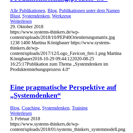
Alle Publikationen
,
Blog
,
Publikationen unter dem Namen
Blust
,
Systemdenken
,
Werkzeug
Weiterlesen
29. Oktober 2018
https://www.systems-thinkers.de/wp-
content/uploads/2018/10/PEP40Orientierungsmatrix.jpg
1238
1400
Martina Königbauer
https://www.systems-
thinkers.de/wp-
content/uploads/2017/12/Logo_Favicon_frei-1.png
Martina
Königbauer
2018-10-29 09:44:12
2020-08-25
16:25:17
Publikation zum Thema „Systemdenken im
Produktentstehungsprozess 4.0“
Eine pragmatische Perspektive auf
„Systemdenken“
Blog
,
Coaching
,
Systemdenken
,
Training
Weiterlesen
3. Februar 2018
https://www.systems-thinkers.de/wp-
content/uploads/2018/01/systems_thinkers_systemmodell.png